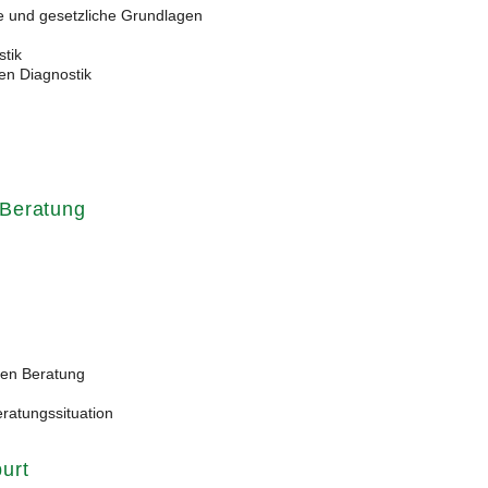
che und gesetzliche Grundlagen
tik
en Diagnostik
e Beratung
blen Beratung
ratungssituation
burt