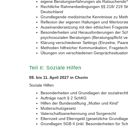
eigene Beratungserfahrungen als Ratsuchende*r 
Rechtliche Rahmenbedingungen §§ 218/ 219 StG
Deutschland
Grundlegende medizinische Kenntnisse zu Met
Reflexion der eigenen Haltungen und Wertvors
Auseinandersetzung mit den ethischen Fragest
Besonderheiten und Herausforderungen der Sch
psychosozialen Beratungen (Beratungspflicht v
Klärung verschiedener Settings (Einzelne, Paar
Methoden hilfreicher Kommunikation, Fragetech
Übungen von verschiedenen Gesprächssituatio
Teil II: Soziale Hilfen
09. bis 11. April 2027 in Chorin
Soziale Hilfen
Besonderheiten und Grundlagen der sozialrechtl
Aufträge nach § 2 SchKG
Hilfen der Bundesstiftung „Mutter und Kind“
Mutterschutzgesetz
Vaterschaftsanerkennung und Sorgerecht
Elternzeit und Elterngeld (gesetzliche Grundlage
Grundlagen SGB II (inkl. Besonderheiten für S