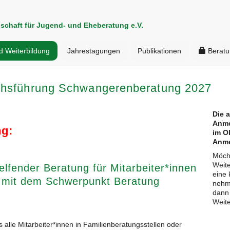
schaft für Jugend- und Eheberatung e.V.
d Weiterbildung
Jahrestagungen
Publikationen
Beratu
chsführung Schwangerenberatung 2027
Die 
Anme
ng:
im O
Anme
Möcht
Weite
lfender Beratung für Mitarbeiter*innen
eine 
g mit dem Schwerpunkt Beratung
nehme
dann
Weite
s alle Mitarbeiter*innen in Familienberatungsstellen oder