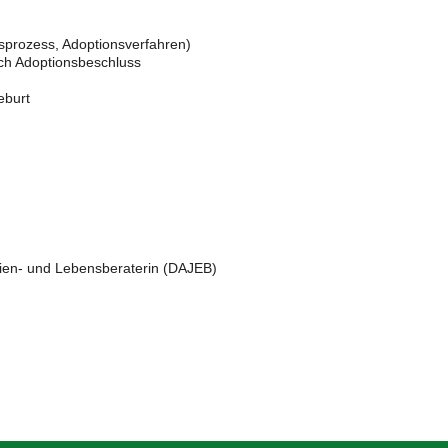
gsprozess, Adoptionsverfahren)
ach Adoptionsbeschluss
eburt
lien- und Lebensberaterin (DAJEB)