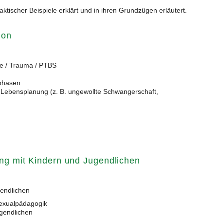
tischer Beispiele erklärt und in ihren Grundzügen erläutert.
ion
se / Trauma / PTBS
nphasen
er Lebensplanung (z. B. ungewollte Schwangerschaft,
ung mit Kindern und Jugendlichen
gendlichen
 Sexualpädagogik
gendlichen