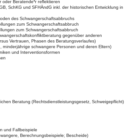
oder Beratende*r reflektieren
B, SchKG und SFHÄndG inkl. der historischen Entwicklung in
hoden des Schwangerschaftsabbruchs
tellungen zum Schwangerschaftsabbruch
ellungen zum Schwangerschaftsabbruch
wangerschaftskonfliktberatung gegenüber anderen
ersus Vertrauen, Phasen des Beratungsverlaufes)
e, minderjährige schwangere Personen und deren Eltern)
niken und Interventionsformen
nen
ichen Beratung (Rechtsdienstleistungsgesetz, Schweigepflicht)
n und Fallbeispiele
chwangere, Berechnungsbeispiele; Bescheide)