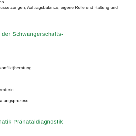
ion
raussetzungen, Auftragsbalance, eigene Rolle und Haltung und
n der Schwangerschafts-
onflikt)beratung
raterin
ratungsprozess
atik Pränataldiagnostik