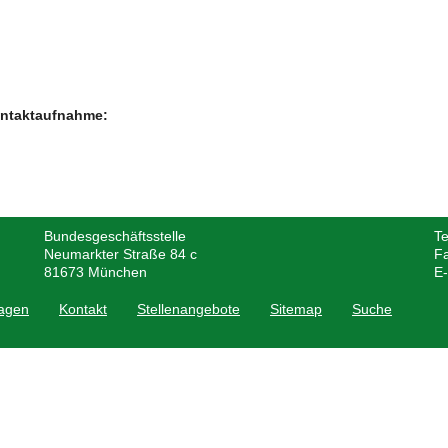
ontaktaufnahme:
Bundesgeschäftsstelle
Te
Neumarkter Straße 84 c
F
81673
München
E-
lagen
Kontakt
Stellenangebote
Sitemap
Suche