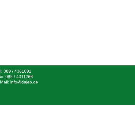
l:
089 / 4361091
ax:
089 / 4311266
Mail:
info@dajeb.de