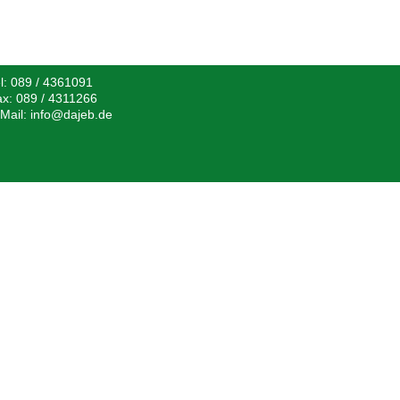
l:
089 / 4361091
ax:
089 / 4311266
Mail:
info@dajeb.de