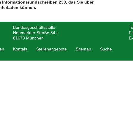
m Informationsrundschreiben 239, das Sie über
nterladen können.
Bundesgeschäftsstelle
Te
Neumarkter Straße 84 c
F
81673
München
E-
en
Kontakt
Stellenangebote
Sitemap
Suche