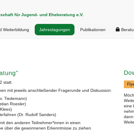
schaft für Jugend- und Eheberatung e.V.
d Weiterbildung
Jahrestagungen
Publikationen
Beratu
Do
atung"
 statt.
Fly
nnen mit jeweils anschließender Fragerunde und Diskussion:
Möcht
 v. Tiedemann)
Weite
stian Roesler)
eine 
 Klees)
nehme
Verfahren (Dr. Rudolf Sanders)
dann
Weite
 mit den anderen Teilnehmer*innen in einen
e über die gewonnenen Erkenntnisse zu ziehen.