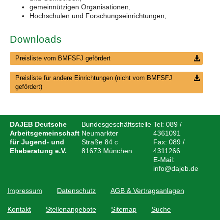
gemeinnützigen Organisationen,
Hochschulen und Forschungseinrichtungen,
Downloads
Preisliste vom BMFSFJ gefördert
Preisliste für andere Einrichtungen (nicht vom BMFSFJ
gefördert)
DAJEB Deutsche
Bundesgeschäftsstelle
Tel:
089 /
Arbeitsgemeinschaft
Neumarkter
4361091
für Jugend- und
Straße 84 c
Fax:
089 /
Eheberatung e.V.
81673
München
4311266
E-Mail:
info@dajeb.de
Impressum
Datenschutz
AGB & Vertragsanlagen
Kontakt
Stellenangebote
Sitemap
Suche